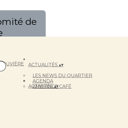
omité de
e
ACTUALITÉS
▴
▾
LES NEWS DU QUARTIER
AGENDA
ACTIVITÉS
▴
▾
AMBIANCE CAFÉ