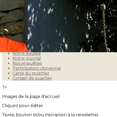
Exporter les lignes sélectionnées
Exporter toutes les colonnes
Exporter uniquement les colonnes affichées
Menu
<
>
Notre histoire
Notre équipe
Notre journal
Nos enquêtes
Participation citoyenne
Carte du quartier
Conseil de quartier
?>
Images de la page d'accueil
Cliquez pour éditer
Texte, bouton et/ou inscription à la newsletter