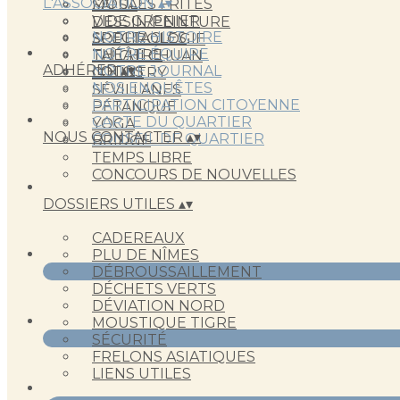
L'ASSOCIATION
▴
▾
MOULES FRITES
SALSA
VIDE GRENIER
DESSIN/PEINTURE
NOTRE HISTOIRE
SPECTACLES
SOPHROLOGIE
NOTRE ÉQUIPE
THÉÂTRE
TAÎ CHI CHUAN
ADHÉRER
▴
▾
NOTRE JOURNAL
LOTOS
COUNTRY
NOS ENQUÊTES
SÉVILLANES
PARTICIPATION CITOYENNE
PÉTANQUE
CARTE DU QUARTIER
YOGA
NOUS CONTACTER
▴
▾
CONSEIL DE QUARTIER
BRIDGE
TEMPS LIBRE
CONCOURS DE NOUVELLES
DOSSIERS UTILES
▴
▾
CADEREAUX
PLU DE NÎMES
DÉBROUSSAILLEMENT
DÉCHETS VERTS
DÉVIATION NORD
MOUSTIQUE TIGRE
SÉCURITÉ
FRELONS ASIATIQUES
LIENS UTILES