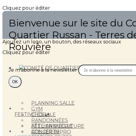
Cliquez pour éditer
Bienvenue sur le site du C
Quartier Russan - Terres d
Ajoutez un logo, un bouton, des réseaux sociaux
Rouvière
Cliquez pour éditer
Je m'abonne à la newsletter
OK
PLANNING SALLE
GYM
FESTIVITÉS
▴
▾
CHORALE
RANDONNÉES
FÊTE ANNUELLE
ATELIER D'ÉCRITURE
CONCERTS
ATELIER IMPRO