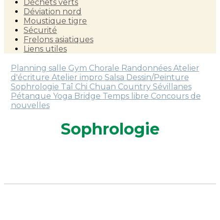
Déchets verts
Déviation nord
Moustique tigre
Sécurité
Frelons asiatiques
Liens utiles
Planning salle
Gym
Chorale
Randonnées
Atelier
d'écriture
Atelier impro
Salsa
Dessin/Peinture
Sophrologie
Taî Chi Chuan
Country
Sévillanes
Pétanque
Yoga
Bridge
Temps libre
Concours de
nouvelles
Sophrologie