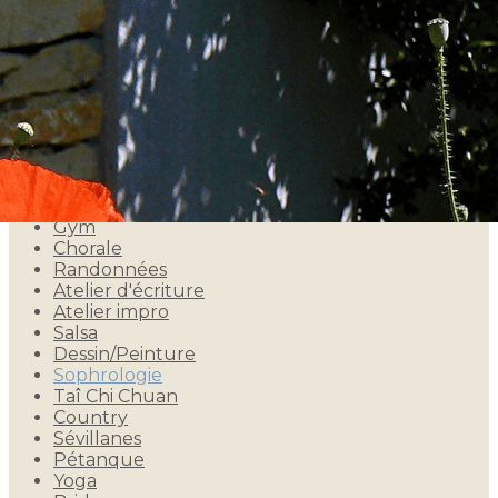
Exporter les lignes sélectionnées
Exporter toutes les colonnes
Exporter uniquement les colonnes affichées
Menu
<
>
Planning salle
Gym
Chorale
Randonnées
Atelier d'écriture
Atelier impro
Salsa
Dessin/Peinture
Sophrologie
Taî Chi Chuan
Country
Sévillanes
Pétanque
Yoga