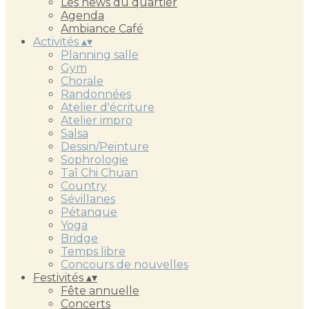
Les news du quartier
Agenda
Ambiance Café
Activités
▴
▾
Planning salle
Gym
Chorale
Randonnées
Atelier d'écriture
Atelier impro
Salsa
Dessin/Peinture
Sophrologie
Taî Chi Chuan
Country
Sévillanes
Pétanque
Yoga
Bridge
Temps libre
Concours de nouvelles
Festivités
▴
▾
Fête annuelle
Concerts